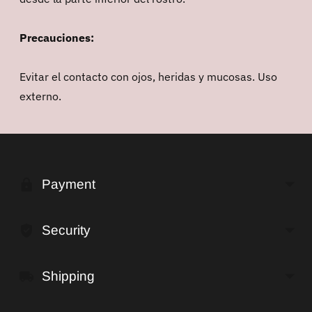
Precauciones:
Evitar el contacto con ojos, heridas y mucosas. Uso
externo.
Adding
product
to
Payment
your
cart
Security
Shipping