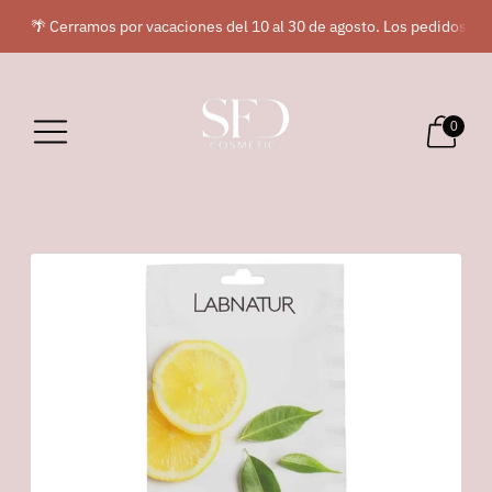
🌴 Cerramos por vacaciones del 10 al 30 de agosto. Los pedidos rea
0