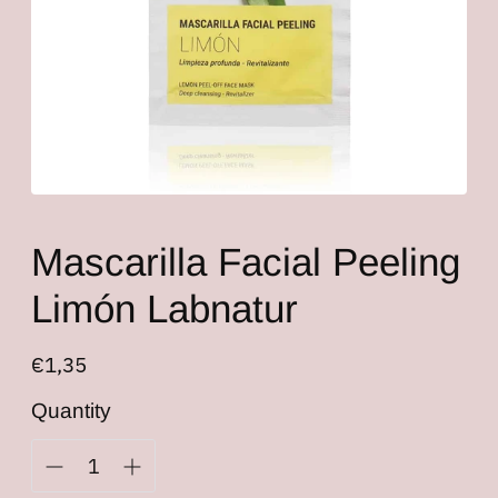
Mascarilla Facial Peeling
Limón Labnatur
Regular
€1,35
price
Quantity